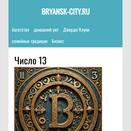
BRYANSK-CITY.RU
богатство
домашний уют
Джордж Клуни
семейные традиции
Бизнес
Число 13