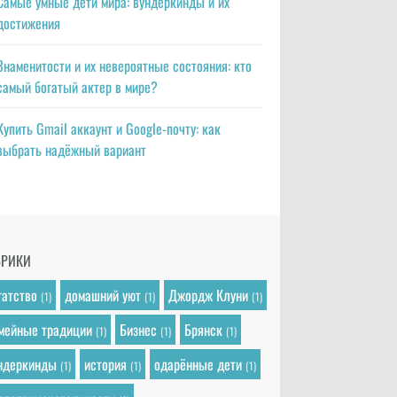
Самые умные дети мира: вундеркинды и их
достижения
Знаменитости и их невероятные состояния: кто
самый богатый актер в мире?
Купить Gmail аккаунт и Google-почту: как
выбрать надёжный вариант
БРИКИ
гатство
домашний уют
Джордж Клуни
(1)
(1)
(1)
мейные традиции
Бизнес
Брянск
(1)
(1)
(1)
ндеркинды
история
одарённые дети
(1)
(1)
(1)