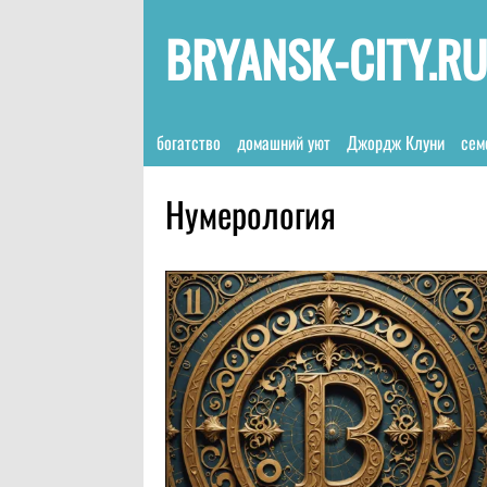
BRYANSK-CITY.RU
богатство
домашний уют
Джордж Клуни
сем
Нумерология