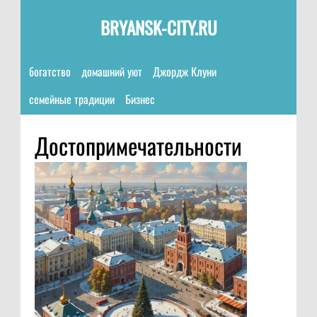
BRYANSK-CITY.RU
богатство
домашний уют
Джордж Клуни
семейные традиции
Бизнес
Достопримечательности