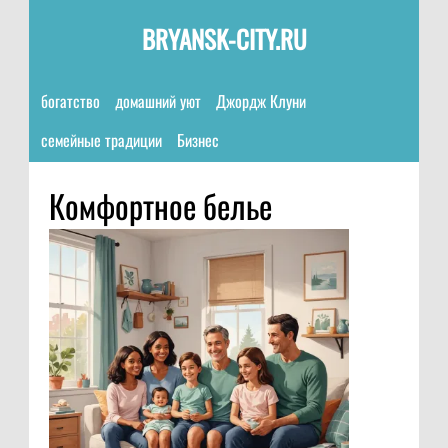
BRYANSK-CITY.RU
богатство
домашний уют
Джордж Клуни
семейные традиции
Бизнес
Комфортное белье