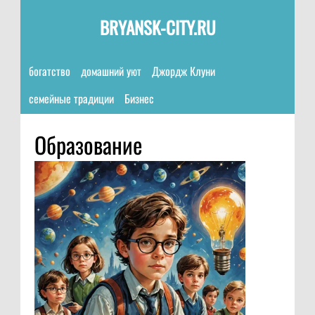
BRYANSK-CITY.RU
богатство
домашний уют
Джордж Клуни
семейные традиции
Бизнес
Образование