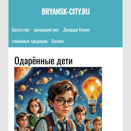
BRYANSK-CITY.RU
богатство
домашний уют
Джордж Клуни
семейные традиции
Бизнес
Одарённые дети